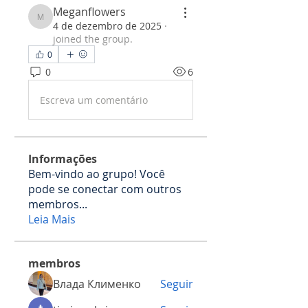
Meganflowers
Meganflowers
4 de dezembro de 2025
·
joined the group.
0
0
6
Escreva um comentário
Informações
Bem-vindo ao grupo! Você
pode se conectar com outros
membros
...
Leia Mais
membros
Влада Клименко
Seguir