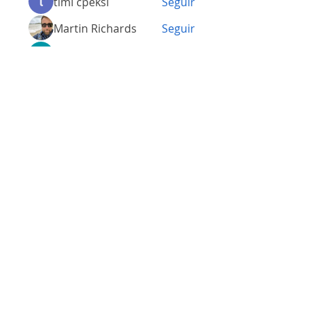
timi cpeksi
Seguir
Martin Richards
Seguir
Luck Frime
Seguir
Mike Lower
Seguir
Ver todos os membros (155)
Somos a marca líder em energia solar no Brasil.
Encontre a unidade mais próxima de você e
comece a economizar agora
!
Energia Solar Shop
© 2012-2026.
Todos os direitos reservados.