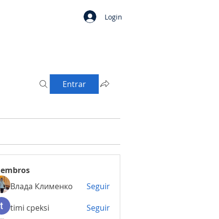
Login
Entrar
embros
Влада Клименко
Seguir
timi cpeksi
Seguir