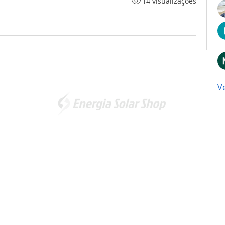
14 visualizações
V
Somos a marca líder em energia solar no Brasil. Encontre a
unidade mais próxima de você e
comece a economizar agora
!
Energia Solar Shop
© 2012-2026. Todos os direitos reservados.