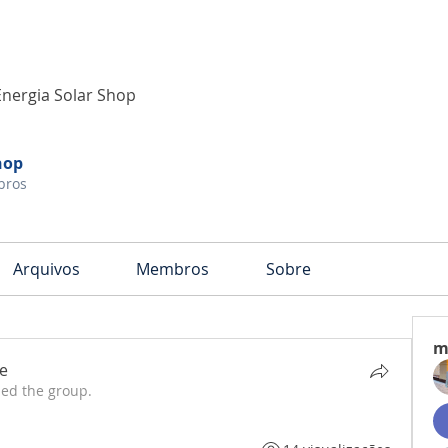
Energia Solar Shop
hop
bros
Arquivos
Membros
Sobre
m
e
ned the group.