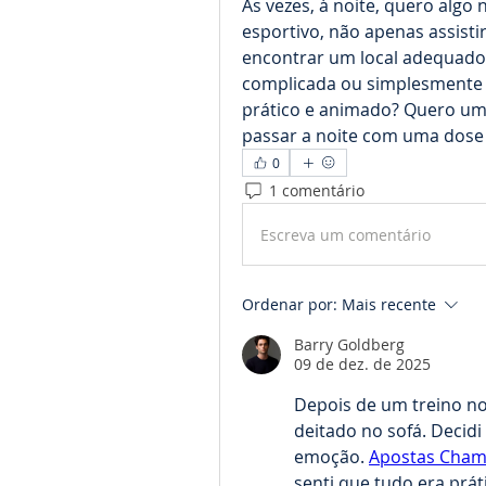
Às vezes, à noite, quero algo
esportivo, não apenas assisti
encontrar um local adequado é
complicada ou simplesmente n
prático e animado? Quero um 
passar a noite com uma dose
0
1 comentário
Escreva um comentário
Ordenar por:
Mais recente
Barry Goldberg
09 de dez. de 2025
Depois de um treino not
deitado no sofá. Decidi
emoção. 
Apostas Champ
senti que tudo era práti