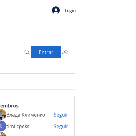
Login
Entrar
embros
Влада Клименко
Seguir
timi cpeksi
Seguir