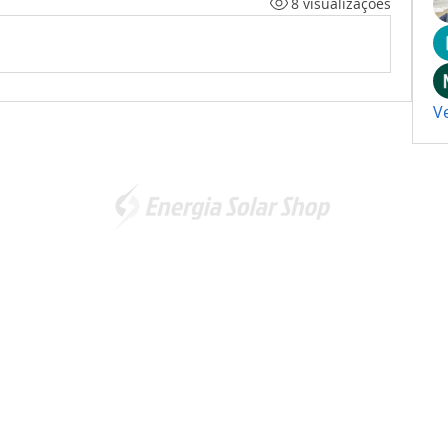
8 visualizações
V
Somos a marca líder em energia solar no Brasil. Encontre a
unidade mais próxima de você e
comece a economizar agora
!
Energia Solar Shop
© 2012-2026. Todos os direitos reservados.