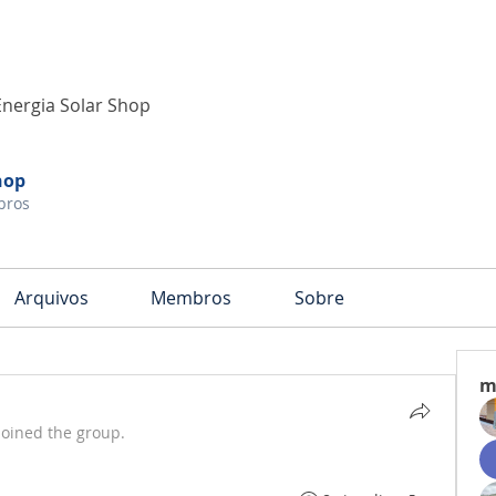
Energia Solar Shop
hop
bros
Arquivos
Membros
Sobre
m
joined the group.