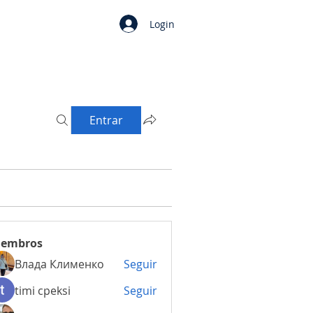
Login
Entrar
embros
Влада Клименко
Seguir
timi cpeksi
Seguir