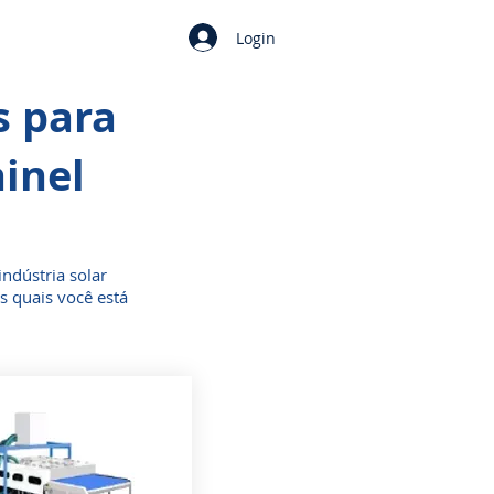
Login
s para
ainel
ndústria solar
s quais você está