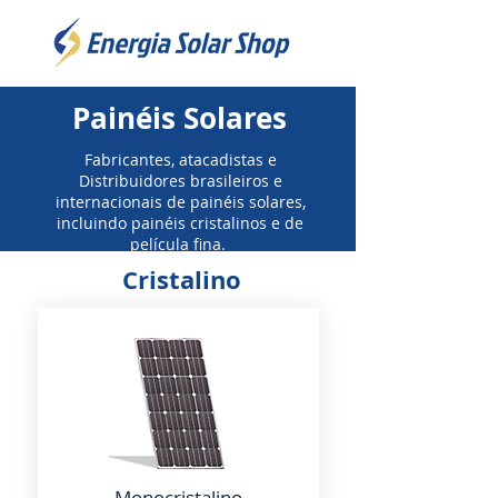
Painéis Solares
Fabricantes, atacadistas e
Distribuidores brasileiros e
internacionais de painéis solares,
incluindo painéis cristalinos e de
película fina.
Cristalino
Monocristalino