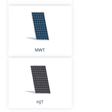
MWT
HJT