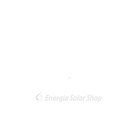
.
Somos a marca líder em energia solar no Brasil. Encontre a
unidade mais próxima de você e
comece a economizar agora
!
Energia Solar Shop
© 2012-2026. Todos os direitos reservados.