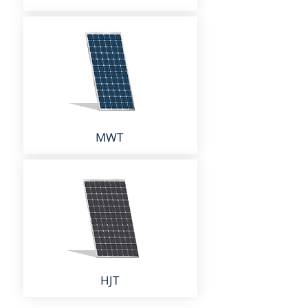
MWT
HJT