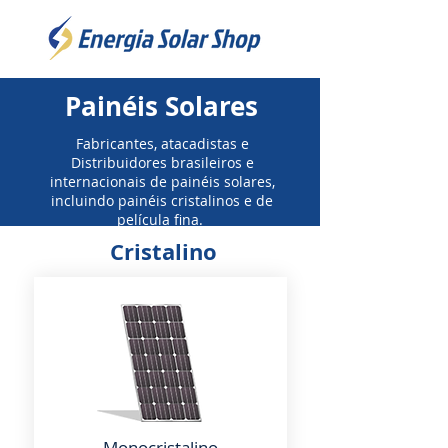
Painéis Solares
Fabricantes, atacadistas e
Distribuidores brasileiros e
internacionais de painéis solares,
incluindo painéis cristalinos e de
película fina.
Cristalino
Monocristalino