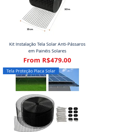
Kit Instalação Tela Solar Anti-Pássaros
em Painéis Solares
Sale Price
From
R$479.00
Tela Proteção Placa Solar