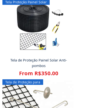
Tela Proteção Painel Solar
Tela de Proteção Painel Solar Anti-
pombos
Sale Price
From
R$350.00
Tela de Proteção para