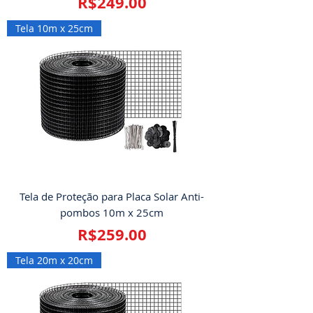
Price
R$249.00
Tela 10m x 25cm
Tela de Proteção para Placa Solar Anti-
pombos 10m x 25cm
Price
R$259.00
Tela 20m x 20cm