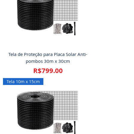
Tela de Proteção para Placa Solar Anti-
pombos 30m x 30cm
Price
R$799.00
Tela 10m x 15cm