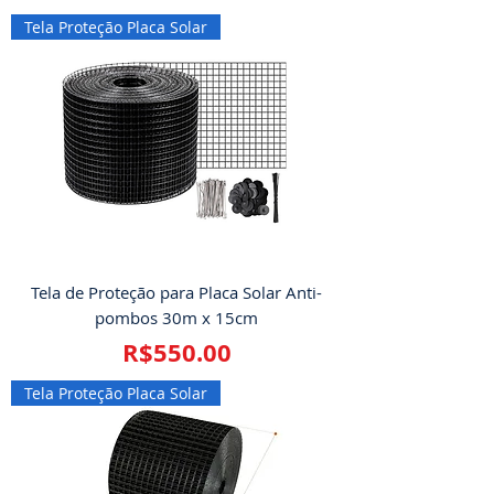
Tela Proteção Placa Solar
Tela de Proteção para Placa Solar Anti-
pombos 30m x 15cm
Price
R$550.00
Tela Proteção Placa Solar