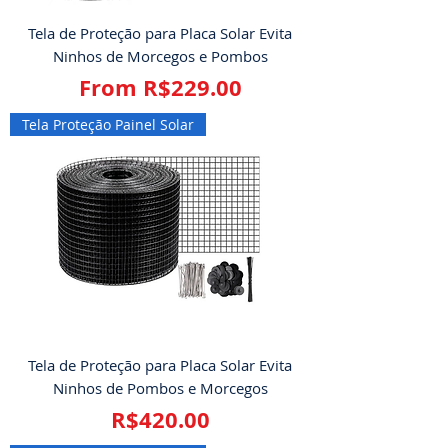
Tela de Proteção para Placa Solar Evita
Ninhos de Morcegos e Pombos
Sale Price
From
R$229.00
Tela Proteção Painel Solar
Tela de Proteção para Placa Solar Evita
Ninhos de Pombos e Morcegos
Price
R$420.00