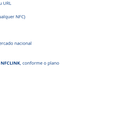
u URL
ualquer NFC)
ercado nacional
l NFCLINK
, conforme o plano