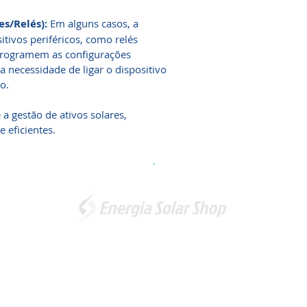
es/Relés):
Em alguns casos, a
itivos periféricos, como relés
 programem as configurações
 necessidade de ligar o dispositivo
ão.
 a gestão de ativos solares,
e eficientes.
.
Somos a marca líder em energia solar no Brasil. Encontre a
unidade mais próxima de você e
comece a economizar agora
!
Energia Solar Shop
© 2012-2026. Todos os direitos reservados.