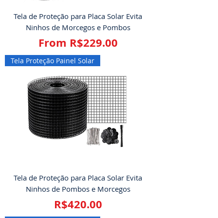
Tela de Proteção para Placa Solar Evita
Ninhos de Morcegos e Pombos
Sale Price
From
R$229.00
Tela Proteção Painel Solar
Tela de Proteção para Placa Solar Evita
Ninhos de Pombos e Morcegos
Price
R$420.00