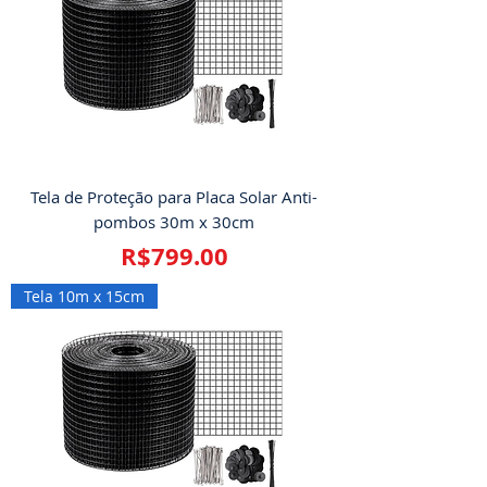
Tela de Proteção para Placa Solar Anti-
pombos 30m x 30cm
Price
R$799.00
Tela 10m x 15cm