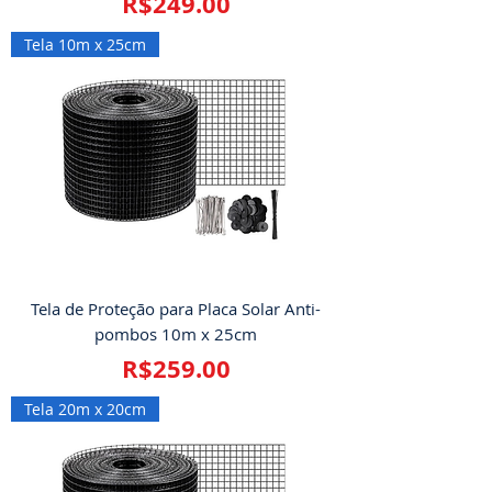
Price
R$249.00
Tela 10m x 25cm
Tela de Proteção para Placa Solar Anti-
pombos 10m x 25cm
Price
R$259.00
Tela 20m x 20cm