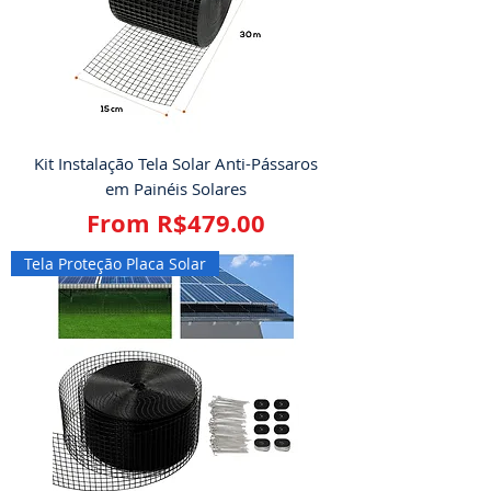
Kit Instalação Tela Solar Anti-Pássaros
em Painéis Solares
Sale Price
From
R$479.00
Tela Proteção Placa Solar