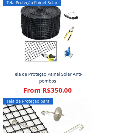
Tela Proteção Painel Solar
Tela de Proteção Painel Solar Anti-
pombos
Sale Price
From
R$350.00
Tela de Proteção para