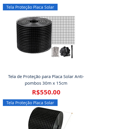
Tela Proteção Placa Solar
Tela de Proteção para Placa Solar Anti-
pombos 30m x 15cm
Price
R$550.00
Tela Proteção Placa Solar