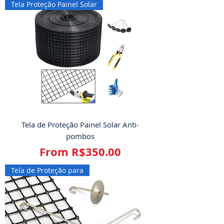
Tela Proteção Painel Solar
Tela de Proteção Painel Solar Anti-
pombos
Sale Price
From
R$350.00
Tela de Proteção para