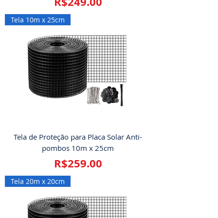
Price
R$249.00
Tela 10m x 25cm
Tela de Proteção para Placa Solar Anti-
pombos 10m x 25cm
Price
R$259.00
Tela 20m x 20cm