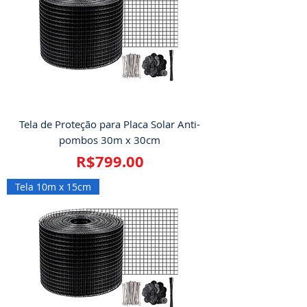
Tela de Proteção para Placa Solar Anti-
pombos 30m x 30cm
Price
R$799.00
Tela 10m x 15cm