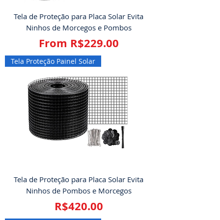
Tela de Proteção para Placa Solar Evita
Ninhos de Morcegos e Pombos
Sale Price
From
R$229.00
Tela Proteção Painel Solar
Tela de Proteção para Placa Solar Evita
Ninhos de Pombos e Morcegos
Price
R$420.00