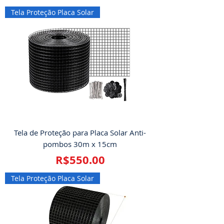
Tela Proteção Placa Solar
Tela de Proteção para Placa Solar Anti-
pombos 30m x 15cm
Price
R$550.00
Tela Proteção Placa Solar