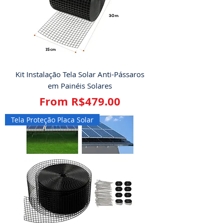
Kit Instalação Tela Solar Anti-Pássaros
em Painéis Solares
Sale Price
From
R$479.00
Tela Proteção Placa Solar