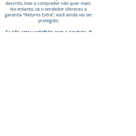
descrito, mas o comprador não quer mais.
No entanto, se o vendedor ofereceu a
garantia “Returns Extra”, você ainda vai ser
protegido.
Eu não estou satisfeito com o produto. O
que posso fazer?
Você pode ter uma comunicação com a
Energia Solar Shop e chegar a acordo sobre
uma solução restituição mútua.
Clique aqui
para falar conosco. Você também pode
clicar em nosso
WhatsApp para
Falar Conosco Agora
!
Somos a marca líder em energia solar no Brasil.
Encontre a unidade mais próxima de você e
comece a economizar agora
!