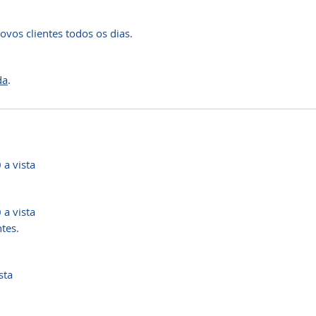
os clientes todos os dias.
da
.
a vista
a vista
tes.
sta