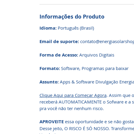
Informações do Produto
Idioma:
Português (Brasil)
Email de suporte:
contato@energiasolarsho
Forma de Acesso:
Arquivos Digitais
Formato:
Software, Programas para baixar
Assunto:
Apps & Software Divulgação Energia
Clique Aqui para Começar Agora
. Assim que 
receberá AUTOMATICAMENTE o Sofware e a sua
pra você não ter nenhum risco.
APROVEITE
essa oportunidade e se não gost
Desse jeito, O RISCO É SÓ NOSSO. Transfor