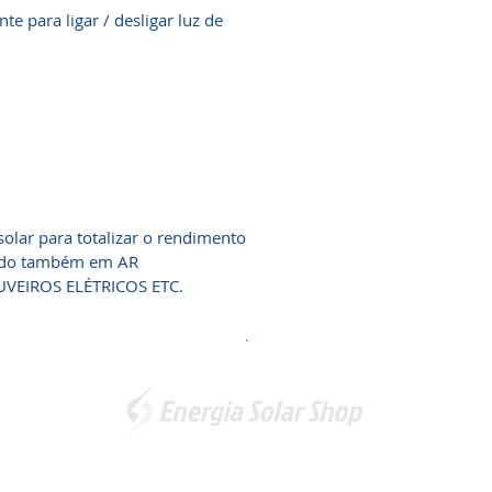
e para ligar / desligar luz de
solar para totalizar o rendimento
usado também em AR
EIROS ELÉTRICOS ETC.
.
Somos a marca líder em energia solar no Brasil. Encontre a
unidade mais próxima de você e
comece a economizar agora
!