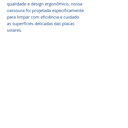
qualidade e design ergonômico, nossa
vassoura foi projetada especificamente
para limpar com eficiência e cuidado
as superfícies delicadas das placas
solares.
CONTÉM:
- Vassoura com cerdas exclusivas
Vassoura Limpeza Solar
- Mangueira e conectores
Remova sujeiras, poeira e detritos sem
esforço, permitindo que a luz solar
- Cabo Telescópico de 4 Metros
seja aproveitada ao máximo. Não
comprometa a eficiência do seu
sistema de energia solar! Adquira
agora a nossa Vassoura Profissional
para Limpeza de Placas Solares e
mantenha suas placas sempre em
condições ideais. Invista na
Somos a marca líder em energia solar no Brasil.