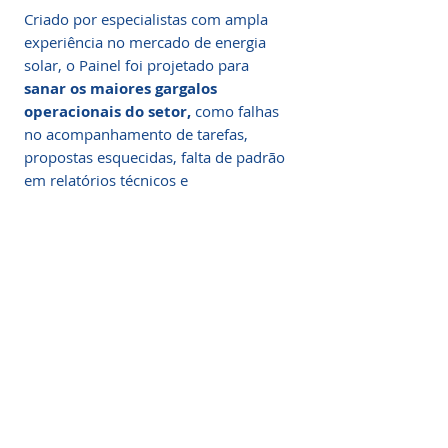
Criado por especialistas com ampla
experiência no mercado de energia
solar, o Painel foi projetado para
sanar os maiores gargalos
operacionais do setor,
como falhas
no acompanhamento de tarefas,
propostas esquecidas, falta de padrão
em relatórios técnicos e
desorganização entre equipes.
A Base de Organização da
Nova Geração Solar
Painel de Projetos: Controle Total,
Organização Visual e Produtividade
em Cada Etapa da sua Operação
Solar
O
Painel de Projetos
é o sistema