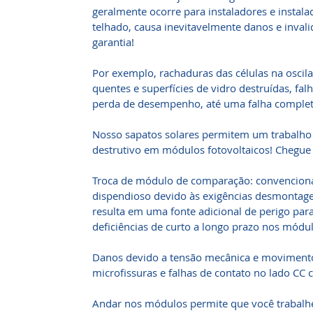
geralmente ocorre para instaladores e instala
telhado, causa inevitavelmente danos e invali
garantia!
Por exemplo, rachaduras das células na oscil
quentes e superfícies de vidro destruídas, fal
perda de desempenho, até uma falha complet
Nosso sapatos solares permitem um trabalho 
destrutivo em módulos fotovoltaicos! Chegue lá
Troca de módulo de comparação: convenciona
dispendioso devido às exigências desmontag
resulta em uma fonte adicional de perigo par
deficiências de curto a longo prazo nos módul
Danos devido a tensão mecânica e moviment
microfissuras e falhas de contato no lado CC c
Andar nos módulos permite que você trabalhe 