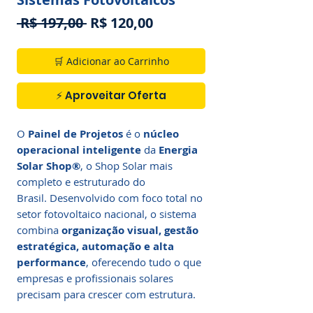
Preço
Preço
 R$ 197,00 
R$ 120,00
normal
promocional
🛒 Adicionar ao Carrinho
⚡ Aproveitar Oferta
O
Painel de Projetos
é o
núcleo
operacional inteligente
da
Energia
Solar Shop®
, o Shop Solar mais
completo e estruturado do
Brasil. Desenvolvido com foco total no
setor fotovoltaico nacional, o sistema
combina
organização visual, gestão
estratégica, automação e alta
performance
, oferecendo tudo o que
empresas e profissionais solares
precisam para crescer com estrutura.