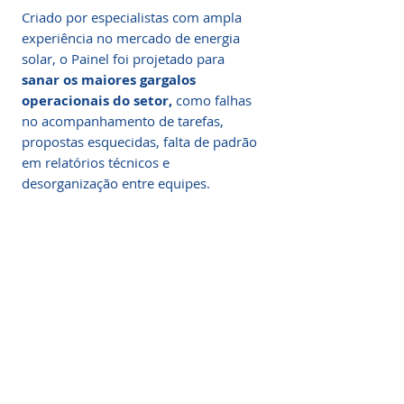
Criado por especialistas com ampla
experiência no mercado de energia
solar, o Painel foi projetado para
sanar os maiores gargalos
operacionais do setor,
como falhas
no acompanhamento de tarefas,
propostas esquecidas, falta de padrão
em relatórios técnicos e
desorganização entre equipes.
Missão Clara. Execução
Real. Impacto Mensurável.
Painel de Projetos: Controle Total,
Suporte individualizado
Organização Visual e Produtividade
com professores
em Cada Etapa da sua Operação
Solar
Suporte técnico realizado pelos
professores que compõem o Corpo
O
Painel de Projetos
é o sistema
Docente da Especialização em Energia