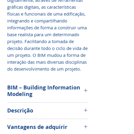
digitalmente, através de ferramentas
gráficas digitais, as características
físicas e funcionais de uma edificação,
integrando e compartilhando
informações de forma a construir uma
base realista para um determinado
projeto. Facilitando a tomada de
decisão durante todo o ciclo de vida de
um projeto. O BIM mudou a forma de
interação das mais diversas disciplinas
do desenvolvimento de um projeto.
BIM – Building Information
Modeling
Clique Aqui Para Começar Agora!
Descrição
Compra 100% segura! Receba
Dúvidas:
Nosso suporte ninja fica
IMEDIATAMENTE seu acesso por E-
Vantagens de adquirir
disponível 24h por dia, 7 dias por
MAIL após a confirmação do