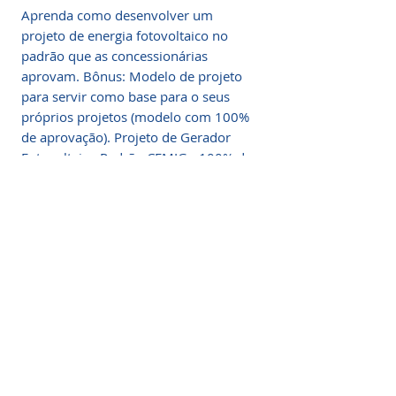
Aprenda como desenvolver um
projeto de energia fotovoltaico no
padrão que as concessionárias
aprovam. Bônus: Modelo de projeto
para servir como base para o seus
próprios projetos (modelo com 100%
de aprovação). Projeto de Gerador
Fotovoltaico Padrão CEMIG - 100% de
aproveitamento
Descrição
Clique Aqui Para Começar Agora!
Compra 100% segura!
Receba
IMEDIATAMENTE
seu acesso
por E-MAIL após a confirmação do
pagamento.