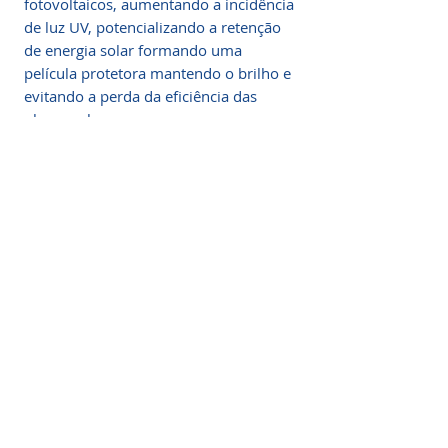
fotovoltaicos, aumentando a incidência
de luz UV, potencializando a retenção
de energia solar formando uma
película protetora mantendo o brilho e
evitando a perda da eficiência das
placas solares.
Descrição
Proteção de painel solar, outra
tendência no setor de limpeza de
painéis solares é a proteção do vidro
para que ele limpe melhor quando
chover e reduza a capacidade de
adesão dos poluentes ao vidro. Esse
produto para limpar placa solar é
especifico para limpeza de sistemas
solares fotovoltaicos.
Somos a marca líder em energia solar no Brasil.
Encontre a unidade mais próxima de você e
Se você possui um negócio de limpeza
comece a economizar agora
!