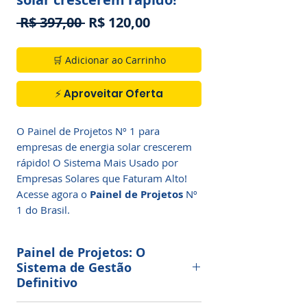
Preço
Preço
 R$ 397,00 
R$ 120,00
normal
promocional
🛒 Adicionar ao Carrinho
⚡ Aproveitar Oferta
O Painel de Projetos Nº 1 para
empresas de energia solar crescerem
rápido! O Sistema Mais Usado por
Empresas Solares que Faturam Alto!
Acesse agora o
Painel de Projetos
Nº
1 do Brasil.
Painel de Projetos: O
Sistema de Gestão
Definitivo