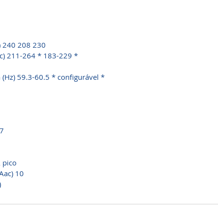
) 240 208 230
ac) 211-264 * 183-229 *
(Hz) 59.3-60.5 * configurável *
17
 pico
Aac) 10
)