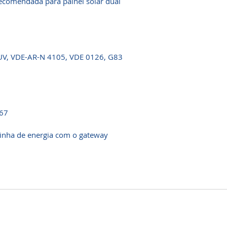
recomendada para painel solar dual
TUV, VDE-AR-N 4105, VDE 0126, G83
-67
inha de energia com o gateway