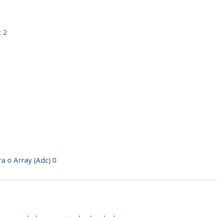
 2
a o Array (Adc) 0