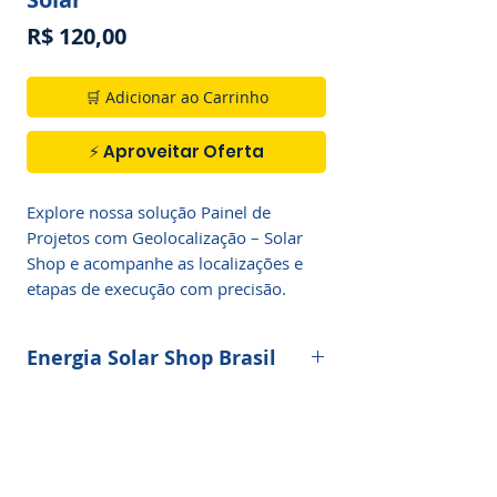
Preço
R$ 120,00
🛒 Adicionar ao Carrinho
⚡ Aproveitar Oferta
Explore nossa solução Painel de 
Projetos com Geolocalização – Solar 
Shop e acompanhe as localizações e 
etapas de execução com precisão.
Energia Solar Shop Brasil
O
Painel de Projetos
é a plataforma
oficial da Energia Solar Shop Brasil que
revolucionou a gestão de tarefas,
contratos, propostas e manutenção