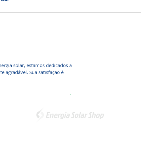
ergia solar, estamos dedicados a
 agradável. Sua satisfação é
.
Somos a marca líder em energia solar no Brasil. Encontre a
unidade mais próxima de você e
comece a economizar agora
!