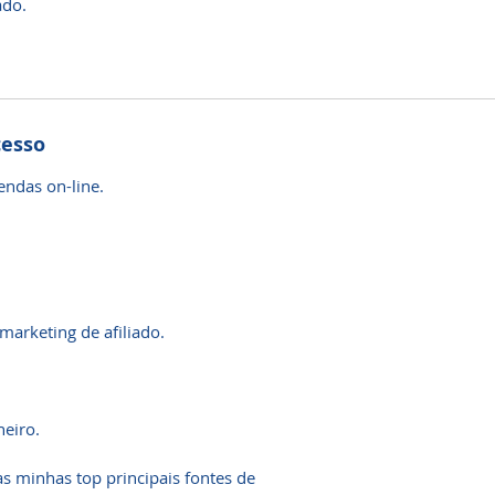
ado.
cesso
endas on-line.
arketing de afiliado.
heiro.
s minhas top principais fontes de