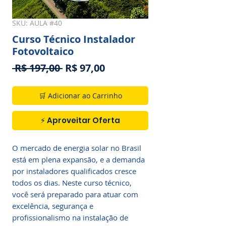
SKU: AULA #40
Curso Técnico Instalador
Fotovoltaico
Preço
Preço
 R$ 197,00 
R$ 97,00
normal
promocional
🛒 Adicionar ao Carrinho
⚡ Aproveitar Oferta
O mercado de energia solar no Brasil 
está em plena expansão, e a demanda 
por instaladores qualificados cresce 
todos os dias. Neste curso técnico, 
você será preparado para atuar com 
excelência, segurança e 
profissionalismo na instalação de 