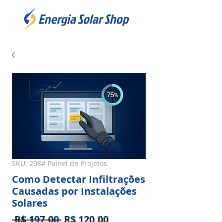
SKU: 208# Painel de Projetos
Como Detectar Infiltrações
Causadas por Instalações
Solares
Preço
Preço
 R$ 197,00 
R$ 120,00