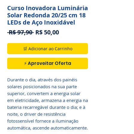
Curso Inovadora Luminária
Solar Redonda 20/25 cm 18
LEDs de Aço Inoxidável
Preço
Preço
 R$ 97,90 
R$ 50,00
normal
promocional
🛒 Adicionar ao Carrinho
⚡ Aproveitar Oferta
Durante o dia, através dos painéis
solares posicionados na sua parte
superior, convertem a energia solar
em eletricidade, armazena a energia na
bateria recarregável durante o dia; e à
noite, o driver de resistência
fotossensível fornece a iluminação
automática, ascende automaticamente.