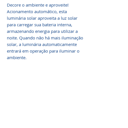
Decore o ambiente e aproveite!
Acionamento automático, esta
luminária solar aproveita a luz solar
para carregar sua bateria interna,
armazenando energia para utilizar a
noite. Quando não há mais iluminação
solar, a luminária automaticamente
entrará em operação para iluminar o
ambiente.
Iluminação Solar
3 modos de iluminação:
Aplicações
Está disponível 3 modos de iluminação
- Condomínios
(100%, 60%, 30%) que podem ser
Fale Conosco
- Residências;
selecionados através de um botão na
- Fachadas;
Central de atendimento
parte inferior do equipamento.
- Jardins;
WhatsApp: +55 (31) 97329-5479
- Restaurantes;