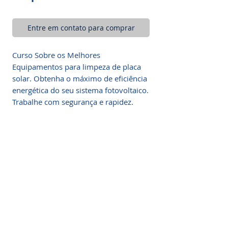
Entre em contato para comprar
Curso Sobre os Melhores
Equipamentos para limpeza de placa
solar. Obtenha o máximo de eficiência
energética do seu sistema fotovoltaico.
Trabalhe com segurança e rapidez.
Somos a marca líder em energia solar no Brasil.
Encontre a unidade mais próxima de você e
comece a economizar agora
!