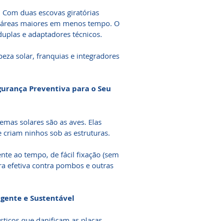
l. Com duas escovas giratórias
r áreas maiores em menos tempo. O
duplas e adaptadores técnicos.
eza solar, franquias e integradores
egurança Preventiva para o Seu
mas solares são as aves. Elas
 criam ninhos sob as estruturas.
ente ao tempo, de fácil fixação (sem
ra efetiva contra pombos e outras
igente e Sustentável
ticos que danificam as placas.