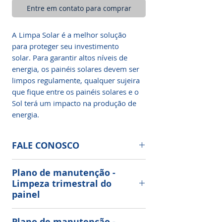
Entre em contato para comprar
A Limpa Solar é a melhor solução
para proteger seu investimento
solar. Para garantir altos níveis de
energia, os painéis solares devem ser
limpos regulamente, qualquer sujeira
que fique entre os painéis solares e o
Sol terá um impacto na produção de
energia.
FALE CONOSCO
Limpeza e Manutenção de Painéis
Plano de manutenção -
Solares Fotovoltaicos.
Limpeza trimestral do
painel
Nossa limpeza, sua economia!
Atendemos Guaxupé MG e região.
Manutenção do seu sistema solar
Plano de manutenção -