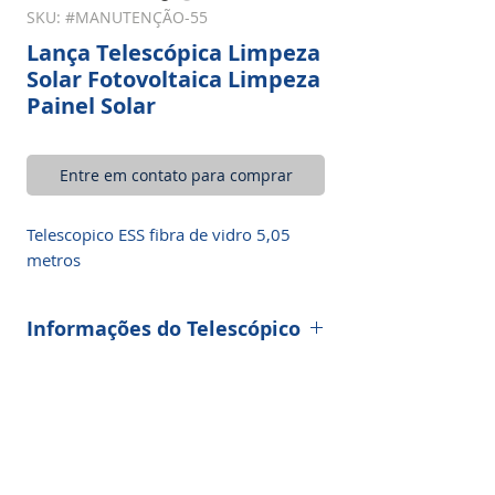
SKU: #MANUTENÇÃO-55
Lança Telescópica Limpeza
Solar Fotovoltaica Limpeza
Painel Solar
Entre em contato para comprar
Telescopico ESS fibra de vidro 5,05
metros
Informações do Telescópico
Material: Fibra de vidro
Alcance de trabalho: 7,01
Estende o comprimento: 5.05m