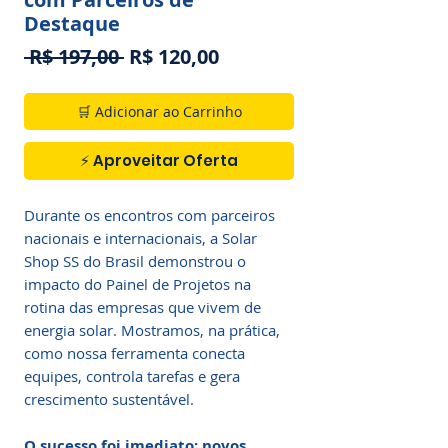
Destaque
Preço
Preço
 R$ 197,00 
R$ 120,00
normal
promocional
🛒 Adicionar ao Carrinho
⚡ Aproveitar Oferta
Durante os encontros com parceiros
nacionais e internacionais, a Solar
Shop SS do Brasil demonstrou o
impacto do Painel de Projetos na
rotina das empresas que vivem de
energia solar. Mostramos, na prática,
como nossa ferramenta conecta
equipes, controla tarefas e gera
crescimento sustentável.
O sucesso foi imediato: novos