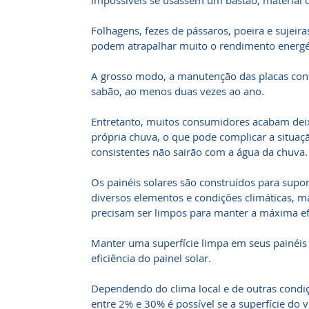
impossíveis se usassem um bastão, material 
Folhagens, fezes de pássaros, poeira e sujeir
podem atrapalhar muito o rendimento energét
A grosso modo, a manutenção das placas con
sabão, ao menos duas vezes ao ano.
Entretanto, muitos consumidores acabam deix
própria chuva, o que pode complicar a situaç
consistentes não sairão com a água da chuva.
Os painéis solares são construídos para supo
diversos elementos e condições climáticas, 
precisam ser limpos para manter a máxima efi
Manter uma superfície limpa em seus painéis 
eficiência do painel solar.
Dependendo do clima local e de outras condi
entre 2% e 30% é possível se a superfície do vi