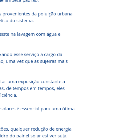
de limpeza padrão.
as provenientes da poluição urbana
ico do sistema.
siste na lavagem com água e
ando esse serviço à cargo da
ão, uma vez que as sujeiras mais
rtar uma exposição constante a
mas, de tempos em tempos, eles
ciência.
solares é essencial para uma ótima
ções, qualquer redução de energia
dro do painel solar estiver suja.