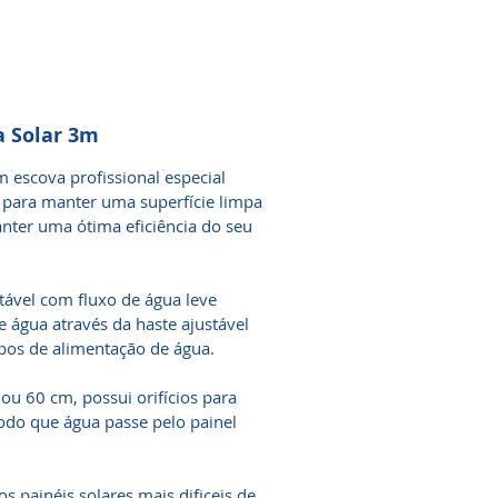
a Solar 3m
 escova profissional especial
ara manter uma superfície limpa
manter uma ótima eficiência do seu
tável com fluxo de água leve
 água através da haste ajustável
ipos de alimentação de água.
u 60 cm, possui orifícios para
odo que água passe pelo painel
os painéis solares mais dificeis de