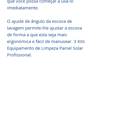
que você possa começar a usá-lo
imediatamente.
O ajuste de ângulo da escova de
lavagem permite-lhe ajustar a escova
de forma a que esta seja mais
ergonómica e fácil de manusear. 3 Kits
Equipamento de Limpeza Painel Solar
Profissional.
Informações do Produto
Utilizando o kit de limpeza solar da
Fale Conosco
Energia Solar Shop, você não precisa
comprar andaimes, escadas,
Central de Atendimento:
plataformas aéreas ou alugar
equipamentos. Esse investimento
Telefone: +55 (31) 4042-2705
único garante que você já tenha
WhatsApp: +55 (31) 97329-5479
ganhado de volta após o uso médio
contato@energiasolarshop.com.br
duas vezes.