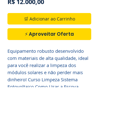
Preço
R$ 12.000,00
🛒 Adicionar ao Carrinho
⚡ Aproveitar Oferta
Equipamento robusto desenvolvido
com materiais de alta qualidade, ideal
para você realizar a limpeza dos
módulos solares e não perder mais
dinheiro! Curso Limpeza Sistema
Fotovoltaico Como Usar a Escova
Giratória para Lavar Usina. Ideal para
gestores de ativos solares, gestores de
instalações e empreendedores.
Informações do Produto