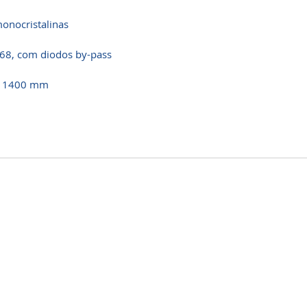
monocristalinas
P68, com diodos by-pass
 = 1400 mm