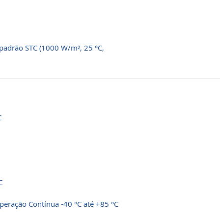
padrão STC (1000 W/m², 25 °C,
C
C
eração Contínua -40 °C até +85 °C