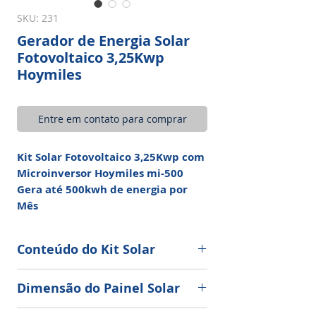
SKU: 231
Gerador de Energia Solar
Fotovoltaico 3,25Kwp
Hoymiles
Entre em contato para comprar
Kit Solar Fotovoltaico 3,25Kwp com
Microinversor Hoymiles mi-500
Gera até 500kwh de energia por
Mês
Conteúdo do Kit Solar
10 Painel Solar Fotovoltaico
Dimensão do Painel Solar
Policristalino 265W Marca ZNShine
Solar ZXP6-60-265/P
Dimensões painel:
165 cm x 99 x 3,5