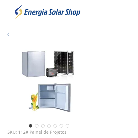
SKU: 112# Painel de Projetos