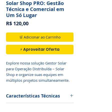
Solar Shop PRO: Gestão
Técnica e Comercial em
Um Só Lugar
Preço
R$ 120,00
🛒 Adicionar ao Carrinho
⚡ Aproveitar Oferta
Explore nossa solução Gestor Solar 
para Operação Distribuída – Solar 
Shop e organize suas equipes em 
múltiplos projetos simultaneamente.
Características Técnicas
Controle de temperatura com
Vantagens de adquirir
termostato mecânico.