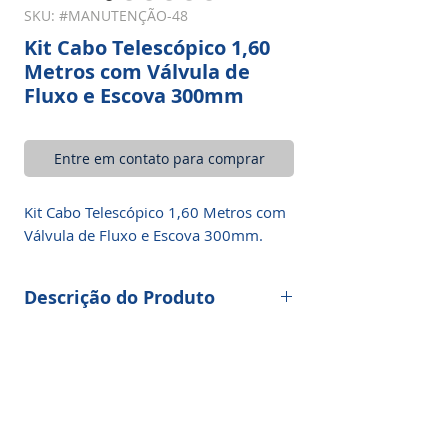
SKU: #MANUTENÇÃO-48
Kit Cabo Telescópico 1,60
Metros com Válvula de
Fluxo e Escova 300mm
Entre em contato para comprar
Kit Cabo Telescópico 1,60 Metros com
Válvula de Fluxo e Escova 300mm.
Descrição do Produto
Escova grande e confortável com cabo
telescópico de alumínio sólido (de 100
a 160cm). Equipado com válvula de
fluxo de água e conector. Possui dois
níveis de fibras PP macias (pontas
duplas) que não danificam os painéis