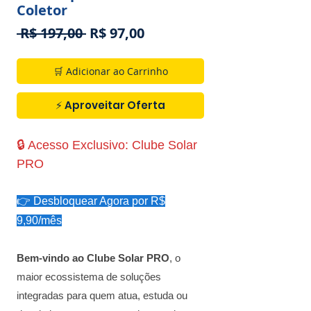
Coletor
Preço
Preço
 R$ 197,00 
R$ 97,00
normal
promocional
🛒 Adicionar ao Carrinho
⚡ Aproveitar Oferta
🔒 Acesso Exclusivo: Clube Solar
PRO
👉 Desbloquear Agora por R$
9,90/mês
Bem-vindo ao Clube Solar PRO
, o
maior ecossistema de soluções
integradas para quem atua, estuda ou