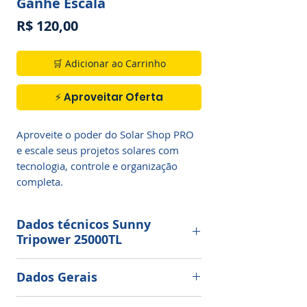
Ganhe Escala
Preço
R$ 120,00
🛒 Adicionar ao Carrinho
⚡ Aproveitar Oferta
Aproveite o poder do Solar Shop PRO 
e escale seus projetos solares com 
tecnologia, controle e organização 
completa.
Dados técnicos Sunny
Tripower 25000TL
Entrada (CC)
Dados Gerais
Máxima potência do gerador
Temperatura de operação -25°C a