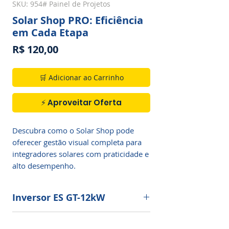
SKU: 954# Painel de Projetos
Solar Shop PRO: Eficiência
em Cada Etapa
Preço
R$ 120,00
🛒 Adicionar ao Carrinho
⚡ Aproveitar Oferta
Descubra como o Solar Shop pode 
oferecer gestão visual completa para 
integradores solares com praticidade e 
alto desempenho.
Inversor ES GT-12kW
Dados Técnicos de Entrada
Fale Conosco