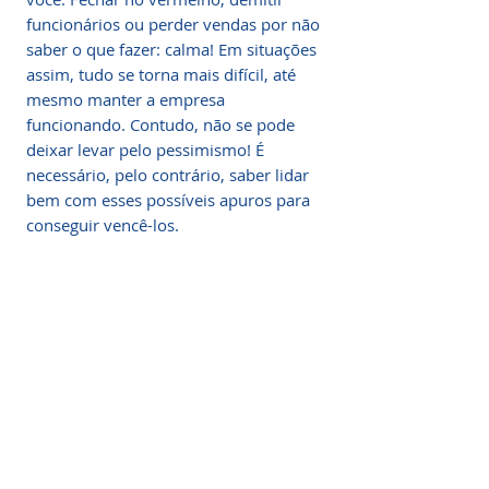
funcionários ou perder vendas por não
saber o que fazer: calma! Em situações
assim, tudo se torna mais difícil, até
mesmo manter a empresa
funcionando. Contudo, não se pode
deixar levar pelo pessimismo! É
necessário, pelo contrário, saber lidar
bem com esses possíveis apuros para
conseguir vencê-los.
Guia para período de crise
Clique Aqui Para Começar Agora!
O que você vai aprender
Compra 100% segura! Receba
IMEDIATAMENTE seu acesso por E-
Criando/inovando na crise;
MAIL após a confirmação do
Fale Conosco
pagamento.
Se destaque dos seus concorrentes;
Fornecemos atendimento
Se você assim como muitos brasileiros
especializado em energia