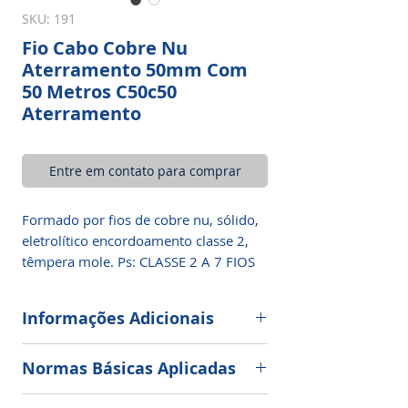
SKU: 191
Fio Cabo Cobre Nu
Aterramento 50mm Com
50 Metros C50c50
Aterramento
Entre em contato para comprar
Formado por fios de cobre nu, sólido,
eletrolítico encordoamento classe 2,
têmpera mole. Ps: CLASSE 2 A 7 FIOS
Informações Adicionais
Nas instalações de linhas aéreas de
Normas Básicas Aplicadas
transmissão de energia elétrica e no
sistema de aterramento e para-raios.
NBR 5111 da ABNT e NBR NM 280 da