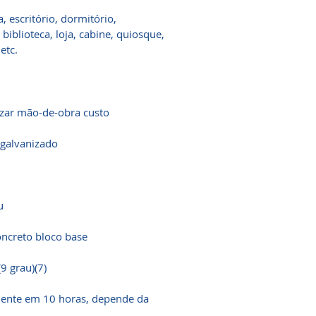
 escritório, dormitório,
iblioteca, loja, cabine, quiosque,
etc.
izar mão-de-obra custo
 galvanizado
u
oncreto bloco base
(9 grau)(7)
lmente em 10 horas, depende da