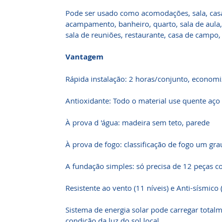
Pode ser usado como acomodações, sala, casa,
acampamento, banheiro, quarto, sala de aula, b
sala de reuniões, restaurante, casa de campo, 
Vantagem
Rápida instalação: 2 horas/conjunto, econom
Antioxidante: Todo o material use quente aço
À prova d 'água: madeira sem teto, parede
À prova de fogo: classificação de fogo um gra
A fundação simples: só precisa de 12 peças c
Resistente ao vento (11 níveis) e Anti-sísmico 
Sistema de energia solar pode carregar tota
condição da luz do sol local.