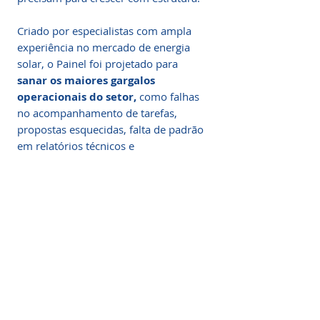
Criado por especialistas com ampla
experiência no mercado de energia
solar, o Painel foi projetado para
sanar os maiores gargalos
operacionais do setor,
como falhas
no acompanhamento de tarefas,
propostas esquecidas, falta de padrão
em relatórios técnicos e
desorganização entre equipes.
Missão Clara. Execução
Real. Impacto Mensurável.
Painel de Projetos: Controle Total,
Organização Visual e Produtividade
em Cada Etapa da sua Operação
Solar